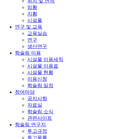
위치 및 면적
임황
지황
시설물
연구 및 교육
교육실습
연구
생산연구
학술림 이용
시설물 이용세칙
시설물 이용료
시설물 현황
이용신청
학술림 일정
참여마당
공지사항
자료실
학술림 소식
관련사이트
학술림 연구지
투고규정
투고목록