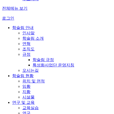
전체메뉴 보기
로그인
학술림 안내
인사말
학술림 소개
연혁
조직도
규정
학술림 규정
특성화사업단 운영지침
오시는길
학술림 현황
위치 및 면적
임황
지황
시설물
연구 및 교육
교육실습
연구