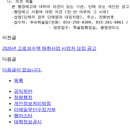
  나. 의견 제출

    본 행정예고에 대하여 의견이 있는 기관, 단체 또는 개인은 공
    ·행정예고 사항에 대한 의견 (찬·반 여부와 그 사유)

    ·성명(단체의 경우 단체명과 대표자명), 주소, 전화번호

    ·접수처: 부속학술림(전화: 033-250-8309, 033-261-6861 / 팩
                    - 방문접수: 학술림행정실, 봉명관리소
이전글
2026년 고로쇠수액 채취사업 사업자 모집 공고
다음글
다음글이 없습니다.
목록
공익위반
청렴행정
개인정보처리방침
이메일무단수집거부
웹마스터
대학정보공시