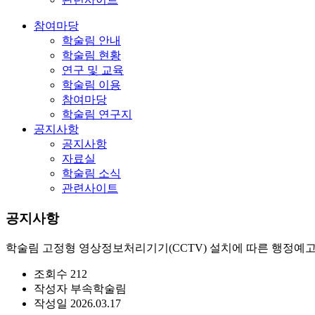
참여마당
학술림 안내
학술림 현황
연구 및 교육
학술림 이용
참여마당
학술림 연구지
공지사항
공지사항
자료실
학술림 소식
관련사이트
공지사항
학술림 고정형 영상정보처리기기(CCTV) 설치에 따른 행정예
조회수
212
작성자
부속학술림
작성일
2026.03.17