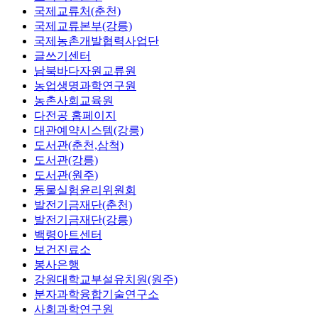
국제교류처(춘천)
국제교류본부(강릉)
국제농촌개발협력사업단
글쓰기센터
남북바다자원교류원
농업생명과학연구원
농촌사회교육원
다전공 홈페이지
대관예약시스템(강릉)
도서관(춘천,삼척)
도서관(강릉)
도서관(원주)
동물실험윤리위원회
발전기금재단(춘천)
발전기금재단(강릉)
백령아트센터
보건진료소
봉사은행
강원대학교부설유치원(원주)
분자과학융합기술연구소
사회과학연구원