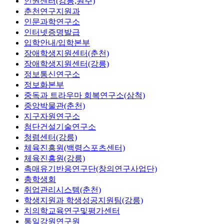
인권센터(강릉,원주)
춘천연구지원과
인문과학연구소
인터넷증명발급
입학안내/입학본부
장애학생지원센터(춘천)
장애학생지원센터(강릉)
정보통신연구소
정보화본부
중독과 트라우마 회복연구소(삼척)
중앙박물관(춘천)
지구자원연구소
첨단건설기술연구소
청렴센터(강릉)
체육진흥원(백령스포츠센터)
체육진흥원(강릉)
촉매유기반응연구단(창의연구사업단)
총학생회
취업관리시스템(춘천)
학생지원과 학생성공지원팀(강릉)
치의학교육연구및평가센터
통일강원연구원