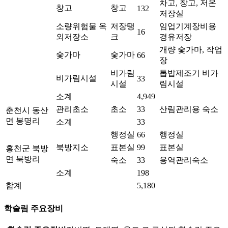
차고, 창고, 저온
창고
창고
132
저장실
소량위험물 옥
저장탱
임업기계장비용
16
외저장소
크
경유저장
개량 숯가마, 작업
숯가마
숯가마
66
장
비가림
톱밥제조기 비가
비가림시설
33
시설
림시설
소계
4,949
관리초소
초소
33
산림관리용 숙소
춘천시 동산
면 봉명리
소계
33
행정실
66
행정실
북방지소
표본실
99
표본실
홍천군 북방
면 북방리
숙소
33
용역관리숙소
소계
198
합계
5,180
학술림 주요장비