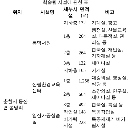
학술림 시설에 관한 표
세부시
면적
위치
시설명
비고
설
(㎡)
지하층
132
기계실, 창고
행정실, 산불교육
1층
264
실, 다목적실, 관
리실 등
봉명서원
합숙실, 개인실,
2층
264
기자재실 등
3층
132
세미나실
지하층
165
기계실
대강의실, 행정실,
1층
1,256
식당 등
산림환경교육
센터
소강의실, 연구실,
2층
664
세미나실 등
춘천시 동산
3층
492
합숙실, 특실 등
면 봉명리
작업실
148
목공작업실
임산가공실습
비가림
목공제재기 비가
장
228
시설
림시설