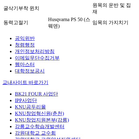
원목의 운반 및 집
굴삭기부착 윈치
재
Husqvarna PS 50 (스
동력고절기
임목의 가지치기
웨덴)
공익위반
청렴행정
개인정보처리방침
이메일무단수집거부
웹마스터
대학정보공시
교내사이트 바로가기
BK21 FOUR 사업단
IPP사업단
KNU곰두리몰
KNU창업혁신원(춘천)
KNU창업지원본부(강릉)
강릉교수학습개발센터
강원대학교 교수회