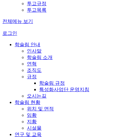
투고규정
투고목록
전체메뉴 보기
로그인
학술림 안내
인사말
학술림 소개
연혁
조직도
규정
학술림 규정
특성화사업단 운영지침
오시는길
학술림 현황
위치 및 면적
임황
지황
시설물
연구 및 교육