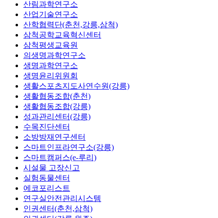
산림과학연구소
산업기술연구소
산학협력단(춘천,강릉,삼척)
삼척공학교육혁신센터
삼척평생교육원
의생명과학연구소
생명과학연구소
생명윤리위원회
생활스포츠지도사연수원(강릉)
생활협동조합(춘천)
생활협동조합(강릉)
성과관리센터(강릉)
수목진단센터
소방방재연구센터
스마트인프라연구소(강릉)
스마트캠퍼스(e-루리)
시설물 고장신고
실험동물센터
에코포리스트
연구실안전관리시스템
인권센터(춘천,삼척)