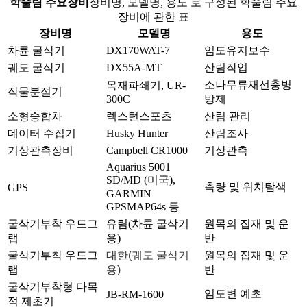
학술림 주요장비
장비명, 모델명, 용도 로 구성된 학술림 주요
장비에 관한 표
장비명
모델명
용도
차륜 굴삭기
DX170WAT-7
임도유지보수
궤도 굴삭기
DX55A-MT
산림작업
소나무류재선충병
목재파쇄기, UR-
작물분절기
300C
방제
소형승합차
렉스턴스포츠
산림 관리
데이터 수집기
Husky Hunter
산림조사
기상관측장비
Campbell CR1000
기상관측
Aquarius 5001
SD/MD (미국),
측량 및 위치탐색
GPS
GARMIN
GPSMAP64s 등
굴삭기부착 우드그
유림(차륜 굴삭기
원목의 집재 및 운
랩
용)
반
굴삭기부착 우드그
대한(궤도 굴삭기
원목의 집재 및 운
랩
용)
반
굴삭기부착형 다목
임도변 예초
JB-RM-1600
적 제초기