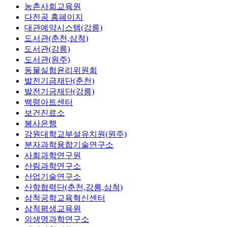
농촌사회교육원
다전공 홈페이지
대관예약시스템(강릉)
도서관(춘천,삼척)
도서관(강릉)
도서관(원주)
동물실험윤리위원회
발전기금재단(춘천)
발전기금재단(강릉)
백령아트센터
보건진료소
봉사은행
강원대학교부설유치원(원주)
분자과학융합기술연구소
사회과학연구원
산림과학연구소
산업기술연구소
산학협력단(춘천,강릉,삼척)
삼척공학교육혁신센터
삼척평생교육원
의생명과학연구소