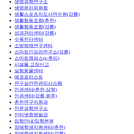
생명과학연구소
생명윤리위원회
생활스포츠지도사연수원(강릉)
생활협동조합(춘천)
생활협동조합(강릉)
성과관리센터(강릉)
수목진단센터
소방방재연구센터
스마트인프라연구소(강릉)
스마트캠퍼스(e-루리)
시설물 고장신고
실험동물센터
에코포리스트
연구실안전관리시스템
인권센터(춘천,삼척)
인권센터(강릉,원주)
춘천연구지원과
인문과학연구소
인터넷증명발급
입학안내/입학본부
장애학생지원센터(춘천)
장애학생지원센터(강릉)