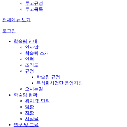
투고규정
투고목록
전체메뉴 보기
로그인
학술림 안내
인사말
학술림 소개
연혁
조직도
규정
학술림 규정
특성화사업단 운영지침
오시는길
학술림 현황
위치 및 면적
임황
지황
시설물
연구 및 교육