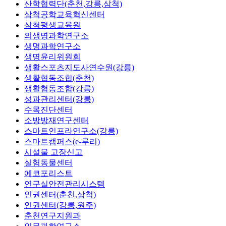
산학협력단(춘천,강릉,삼척)
삼척공학교육혁신센터
삼척평생교육원
의생명과학연구소
생명과학연구소
생명윤리위원회
생활스포츠지도사연수원(강릉)
생활협동조합(춘천)
생활협동조합(강릉)
성과관리센터(강릉)
수목진단센터
소방방재연구센터
스마트인프라연구소(강릉)
스마트캠퍼스(e-루리)
시설물 고장신고
실험동물센터
에코포리스트
연구실안전관리시스템
인권센터(춘천,삼척)
인권센터(강릉,원주)
춘천연구지원과