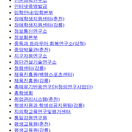
인문과학연구소
인터넷증명발급
입학안내/입학본부
장애학생지원센터(춘천)
장애학생지원센터(강릉)
정보통신연구소
정보화본부
중독과 트라우마 회복연구소(삼척)
중앙박물관(춘천)
지구자원연구소
첨단건설기술연구소
청렴센터(강릉)
체육진흥원(백령스포츠센터)
체육진흥원(강릉)
촉매유기반응연구단(창의연구사업단)
총학생회
취업관리시스템(춘천)
학생지원과 학생성공지원팀(강릉)
치의학교육연구및평가센터
통일강원연구원
평생교육원(춘천)
평생교육원(강릉)