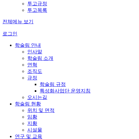
투고규정
투고목록
전체메뉴 보기
로그인
학술림 안내
인사말
학술림 소개
연혁
조직도
규정
학술림 규정
특성화사업단 운영지침
오시는길
학술림 현황
위치 및 면적
임황
지황
시설물
연구 및 교육