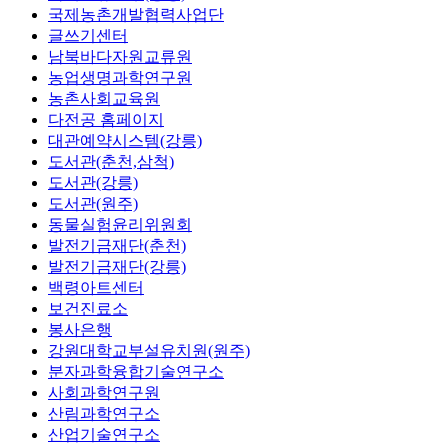
국제농촌개발협력사업단
글쓰기센터
남북바다자원교류원
농업생명과학연구원
농촌사회교육원
다전공 홈페이지
대관예약시스템(강릉)
도서관(춘천,삼척)
도서관(강릉)
도서관(원주)
동물실험윤리위원회
발전기금재단(춘천)
발전기금재단(강릉)
백령아트센터
보건진료소
봉사은행
강원대학교부설유치원(원주)
분자과학융합기술연구소
사회과학연구원
산림과학연구소
산업기술연구소